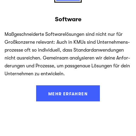
Software
Maß­ge­schnei­derte Soft­ware­lö­sun­gen sind nicht nur für
Groß­kon­zerne rele­vant: Auch in KMUs sind Unter­neh­mens­
pro­zesse oft so indi­vi­du­ell, dass Stan­dard­an­wen­dun­gen
nicht aus­rei­chen. Gemein­sam ana­ly­sie­ren wir deine Anfor­
de­run­gen und Pro­zesse, um pass­ge­naue Lösun­gen für dein
Unter­neh­men zu entwickeln.
MEHR ERFAHREN