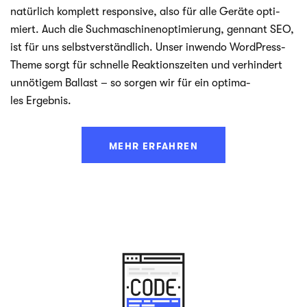
natür­lich kom­plett respon­sive, also für alle Geräte opti­
miert. Auch die Such­ma­schi­nen­op­ti­mie­rung, gen­n­ant SEO,
ist für uns selbst­ver­ständ­lich. Unser inwendo WordPress-
Theme sorgt für schnelle Reak­ti­ons­zei­ten und ver­hin­dert
unnö­ti­gem Bal­last – so sor­gen wir für ein opti­ma­
les Ergebnis.
MEHR ERFAHREN