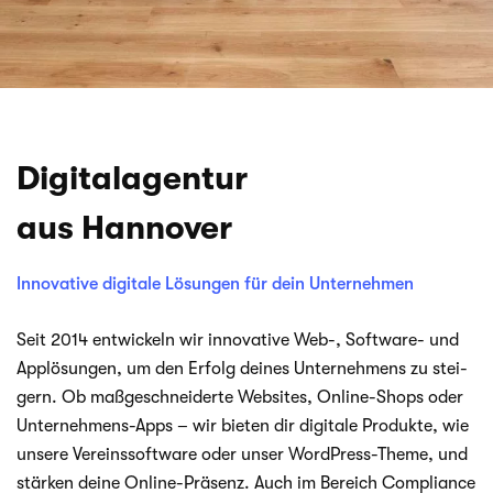
Digitalagentur
aus Hannover
Innovative digitale Lösungen für dein Unternehmen
Seit 2014 ent­wi­ckeln wir inno­va­tive Web-, Software- und
App­lö­sun­gen, um den Erfolg dei­nes Unter­neh­mens zu stei­
gern. Ob maß­ge­schnei­derte Web­sites, Online-Shops oder
Unternehmens-Apps – wir bie­ten dir digi­tale Pro­dukte, wie
unsere Ver­eins­soft­ware oder unser WordPress-Theme, und
stär­ken deine Online-Präsenz. Auch im Bereich Com­pli­ance