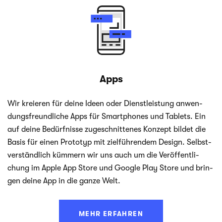
Apps
Wir kre­ieren für deine Ideen oder Dienst­leis­tung anwen­
dungs­freund­li­che Apps für Smart­phones und Tablets. Ein
auf deine Bedürf­nisse zuge­schnit­te­nes Kon­zept bil­det die
Basis für einen Pro­to­typ mit ziel­füh­ren­dem Design. Selbst­
ver­ständ­lich küm­mern wir uns auch um die Ver­öf­fent­li­
chung im Apple App Store und Google Play Store und brin­
gen deine App in die ganze Welt.
MEHR ERFAHREN