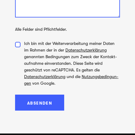
Alle Fel­der sind Pflichtfelder.
Ich bin mit der Wei­ter­ver­ar­bei­tung mei­ner Daten
im Rah­men der in der
Datenschutzerklärung
genann­ten Bedin­gun­gen zum Zweck der Kon­takt­
auf­nahme ein­ver­stan­den. Diese Seite wird
geschützt von reCAPTCHA. Es gel­ten die
Datenschutzerklärung
und die
Nut­zungs­be­din­gun­
gen
von Google.