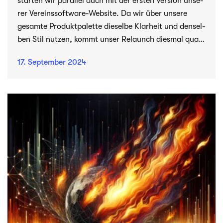
star­ten wir par­al­lel auch mit der ers­ten Ver­sion unse­
rer Vereinssoftware-Website. Da wir über unsere
gesamte Pro­dukt­pa­lette die­selbe Klar­heit und den­sel­
ben Stil nut­zen, kommt unser Relaunch dies­mal quasi
im Doppelpack.
17. Sep­tem­ber 2024