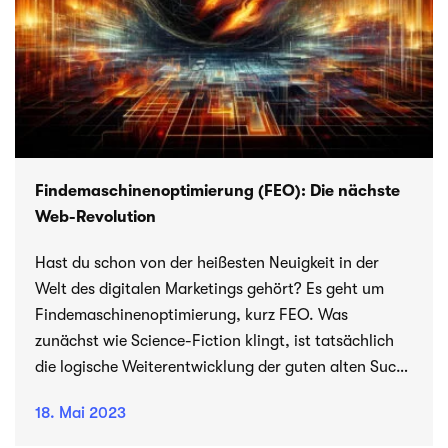
Fin­de­ma­schi­nen­op­ti­mie­rung (FEO): Die nächste
Web-Revolution
Hast du schon von der hei­ßes­ten Neu­ig­keit in der
Welt des digi­ta­len Mar­ke­tings gehört? Es geht um
Fin­de­ma­schi­nen­op­ti­mie­rung, kurz FEO. Was
zunächst wie Science-Fiction klingt, ist tat­säch­lich
die logi­sche Wei­ter­ent­wick­lung der guten alten Such­
ma­schi­nen­op­ti­mie­rung (SEO). Aber was bedeu­tet das
18. Mai 2023
genau und wie kannst du deine Website dafür fit
machen? Lass uns ein­tau­chen in die Welt der FEO!