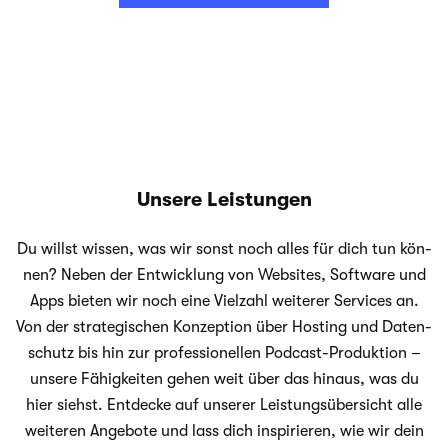
Unsere Leistungen
Du willst wis­sen, was wir sonst noch alles für dich tun kön­
nen? Neben der Ent­wick­lung von Web­sites, Soft­ware und
Apps bie­ten wir noch eine Viel­zahl wei­te­rer Ser­vices an.
Von der stra­te­gi­schen Kon­zep­tion über Hos­ting und Daten­
schutz bis hin zur pro­fes­sio­nel­len Podcast-Produktion –
unsere Fähig­kei­ten gehen weit über das hin­aus, was du
hier siehst. Ent­de­cke auf unse­rer Leis­tungs­über­sicht alle
wei­te­ren Ange­bote und lass dich inspi­rie­ren, wie wir dein