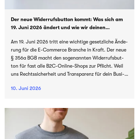
Der neue Wider­rufs­but­ton kommt: Was sich am
19. Juni 2026 ändert und wie wir dei­nen
Shop absichern
Am 19. Juni 2026 tritt eine wich­tige gesetz­li­che Ände­
rung für die E-Commerce Bran­che in Kraft. Der neue
§ 356a BGB macht den soge­nann­ten Wider­rufs­but­
ton für fast alle B2C-Online-Shops zur Pflicht. Weil
uns Rechts­si­cher­heit und Trans­pa­renz für dein Busi­
ness am Her­zen lie­gen, erfährst du hier genau, was
10. Juni 2026
der Gesetz­ge­ber for­dert und wie wir diese Funk­tion
aktu­ell in unse­ren Shopify- und WordPress-Projekten
für dich umsetzen.