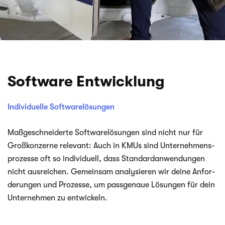
Software Entwicklung
Individuelle Softwarelösungen
Maß­ge­schnei­derte Soft­ware­lö­sun­gen sind nicht nur für
Groß­kon­zerne rele­vant: Auch in KMUs sind Unter­neh­mens­
pro­zesse oft so indi­vi­du­ell, dass Stan­dard­an­wen­dun­gen
nicht aus­rei­chen. Gemein­sam ana­ly­sie­ren wir deine Anfor­
de­run­gen und Pro­zesse, um pass­ge­naue Lösun­gen für dein
Unter­neh­men zu entwickeln.