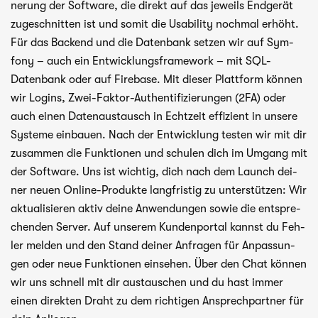
ne­rung der Soft­ware, die direkt auf das jeweils End­ge­rät
zuge­schnit­ten ist und somit die Usa­bi­lity noch­mal erhöht.
Für das Backend und die Daten­bank set­zen wir auf Sym­
fony – auch ein Ent­wick­lungs­frame­work – mit SQL-
Datenbank oder auf Fire­base. Mit die­ser Platt­form kön­nen
wir Log­ins, Zwei-Faktor-Authentifizierungen (2FA) oder
auch einen Daten­aus­tausch in Echt­zeit effi­zi­ent in unsere
Sys­teme ein­bauen. Nach der Ent­wick­lung tes­ten wir mit dir
zusam­men die Funk­tio­nen und schu­len dich im Umgang mit
der Soft­ware. Uns ist wich­tig, dich nach dem Launch dei­
ner neuen Online-Produkte lang­fris­tig zu unter­stüt­zen: Wir
aktua­li­sie­ren aktiv deine Anwen­dun­gen sowie die ent­spre­
chen­den Ser­ver. Auf unse­rem Kun­den­por­tal kannst du Feh­
ler mel­den und den Stand dei­ner Anfra­gen für Anpas­sun­
gen oder neue Funk­tio­nen ein­se­hen. Über den Chat kön­nen
wir uns schnell mit dir aus­tau­schen und du hast immer
einen direk­ten Draht zu dem rich­ti­gen Ansprech­part­ner für