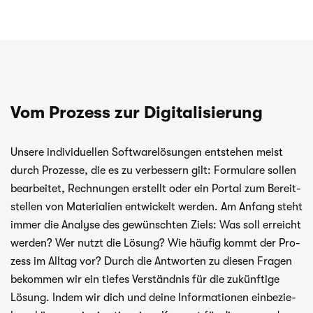
Vom Prozess zur Digitalisierung
Unsere indi­vi­du­el­len Soft­ware­lö­sun­gen ent­ste­hen meist
durch Pro­zesse, die es zu ver­bes­sern gilt: For­mu­lare sol­len
bear­bei­tet, Rech­nun­gen erstellt oder ein Por­tal zum Bereit­
stel­len von Mate­ria­lien ent­wi­ckelt wer­den. Am Anfang steht
immer die Ana­lyse des gewünsch­ten Ziels: Was soll erreicht
wer­den? Wer nutzt die Lösung? Wie häu­fig kommt der Pro­
zess im All­tag vor? Durch die Ant­wor­ten zu die­sen Fra­gen
bekom­men wir ein tie­fes Ver­ständ­nis für die zukünf­tige
Lösung. Indem wir dich und deine Infor­ma­tio­nen ein­be­zie­