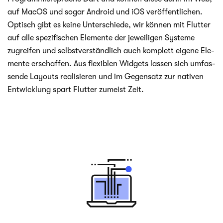
auf MacOS und sogar Android und iOS ver­öf­fent­li­chen.
Optisch gibt es keine Unter­schiede, wir kön­nen mit Flut­ter
auf alle spe­zi­fi­schen Ele­mente der jewei­li­gen Sys­teme
zugrei­fen und selbst­ver­ständ­lich auch kom­plett eigene Ele­
mente erschaf­fen. Aus fle­xi­blen Wid­gets las­sen sich umfas­
sende Lay­outs rea­li­sie­ren und im Gegen­satz zur nati­ven
Ent­wick­lung spart Flut­ter zumeist Zeit.