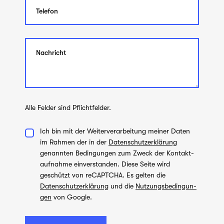
Alle Fel­der sind Pflichtfelder.
Ich bin mit der Wei­ter­ver­ar­bei­tung mei­ner Daten
im Rah­men der in der
Datenschutzerklärung
genann­ten Bedin­gun­gen zum Zweck der Kon­takt­
auf­nahme ein­ver­stan­den. Diese Seite wird
geschützt von reCAPTCHA. Es gel­ten die
Datenschutzerklärung
und die
Nut­zungs­be­din­gun­
gen
von Google.