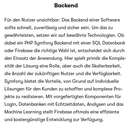
Backend
Für den Nut­zer unsicht­bar: Das Backend einer Soft­ware
sollte schnell, zuver­läs­sig und sicher sein. Um das zu
gewähr­leis­ten, set­zen wir auf bewährte Tech­no­lo­gien. Ob
dabei ein PHP Sym­fony Backend mit einer SQL Daten­bank
oder Fire­base die rich­tige Wahl ist, ent­schei­det sich durch
den Ein­satz der Anwen­dung. Hier spielt pri­mär die Kom­ple­
xi­tät der Lösung eine Rolle, aber auch die Ska­lier­bar­keit,
die Anzahl der zukünf­ti­gen Nut­zer und die Ver­füg­bar­keit.
Sym­fony bie­tet die Vor­teile, von Grund auf indi­vi­du­elle
Lösun­gen für den Kun­den zu schaf­fen und kom­plexe Pro­
jekte zu rea­li­sie­ren. Mit vor­ge­fer­tig­ten Kom­po­nen­ten für
Login, Daten­ban­ken mit Echt­zeit­da­ten, Ana­ly­sen und das
Machine Lear­ning stellt Fire­base oft­mals eine effi­zi­ente
und kos­ten­güns­tige Ent­wick­lung zur Verfügung.