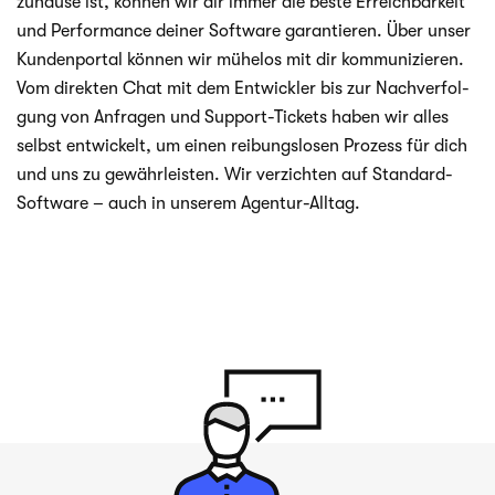
zuhause ist, kön­nen wir dir immer die beste Erreich­bar­keit
und Per­for­mance dei­ner Soft­ware garan­tie­ren. Über unser
Kun­den­por­tal kön­nen wir mühe­los mit dir kom­mu­ni­zie­ren.
Vom direk­ten Chat mit dem Ent­wick­ler bis zur Nach­ver­fol­
gung von Anfra­gen und Support-Tickets haben wir alles
selbst ent­wi­ckelt, um einen rei­bungs­lo­sen Pro­zess für dich
und uns zu gewähr­leis­ten. Wir ver­zich­ten auf Standard-
Software – auch in unse­rem Agentur-Alltag.