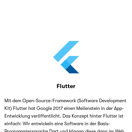
Flutter
Mit dem Open-Source-Framework (Soft­ware Deve­lo­p­ment
Kit) Flut­ter hat Google 2017 einen Mei­len­stein in der App-
Entwicklung ver­öf­fent­licht. Das Kon­zept hin­ter Flut­ter ist
ein­fach: Wir ent­wi­ckeln eine Soft­ware in der Basis-
Programmiersprache Dart und kön­nen diese dann im Web,