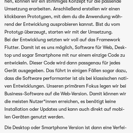
hen, kön­nen wir ein stim­mi­ges Kon­zept für die pas­sende
Umset­zung erar­bei­ten. Anschlie­ßend erstel­len wir einen
klick­ba­ren Pro­to­ty­pen, mit dem du die Anwen­dung wäh­
rend der Ent­wick­lung aus­pro­bie­ren kannst. Bist du vom
Pro­to­typ über­zeugt, star­ten wir mit der Umsetzung.
Bei der Ent­wick­lung setz­ten wir voll auf das Frame­work
Flut­ter. Damit ist es uns mög­lich, Soft­ware für Web, Desk­
top und sogar Smart­phone mit nur einem ein­zige Code zu
ent­wi­ckeln. Die­ser Code wird dann pass­ge­nau für jedes
Gerät aus­ge­ge­ben. Das führt in eini­gen Fäl­len sogar dazu,
dass die Soft­ware per­for­man­ter ist als bei klas­si­schen nati­
ven Ent­wick­lun­gen. Unse­ren pri­mä­rem Fokus legen wir bei
Business-Software auf die Web-Version. Damit kön­nen wir
die meis­ten Nutzer*innen errei­chen, es benö­tigt keine
Instal­la­tion oder Updates und kann auch direkt auf mobi­
len Gerä­ten genutzt werden.
Die Desk­top oder Smart­phone Ver­sion ist dann eine Ver­fei­