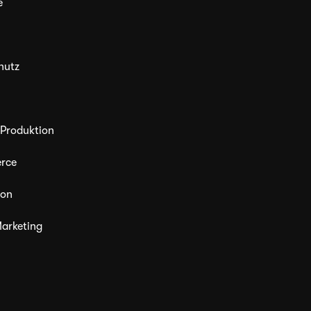
e
hutz
 Produktion
rce
ion
arketing