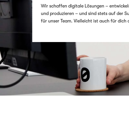
Wir schaf­fen digi­tale Lösun­gen – ent­wi­ckeln
und pro­du­zie­ren – und sind stets auf der 
für unser Team. Viel­leicht ist auch für dich 