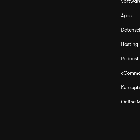
Softwar
Apps
Datensc
Hosting
Podcast
eComme
Konzept
Online M