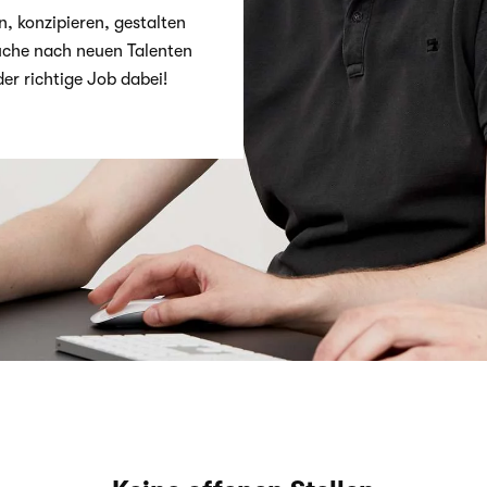
, kon­zi­pie­ren, gestal­ten
Suche nach neuen Talen­ten
der rich­tige Job dabei!