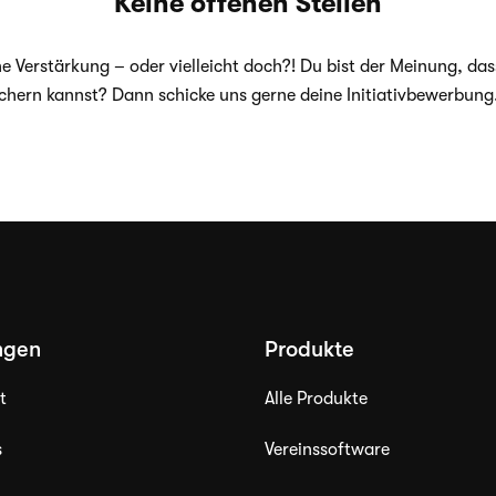
Keine offenen Stellen
ne Ver­stär­kung – oder viel­leicht doch?! Du bist der Mei­nung, d
chern kannst? Dann schi­cke uns gerne deine Initiativbewerbung
ngen
Produkte
t
Alle Produkte
s
Vereinssoftware