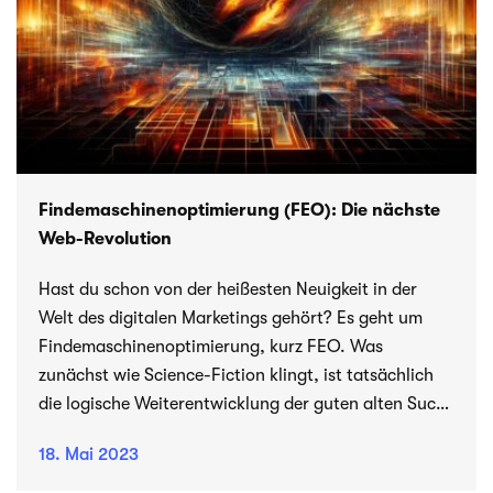
Fin­de­ma­schi­nen­op­ti­mie­rung (FEO): Die nächste
Web-Revolution
Hast du schon von der hei­ßes­ten Neu­ig­keit in der
Welt des digi­ta­len Mar­ke­tings gehört? Es geht um
Fin­de­ma­schi­nen­op­ti­mie­rung, kurz FEO. Was
zunächst wie Science-Fiction klingt, ist tat­säch­lich
die logi­sche Wei­ter­ent­wick­lung der guten alten Such­
ma­schi­nen­op­ti­mie­rung (SEO). Aber was bedeu­tet das
18. Mai 2023
genau und wie kannst du deine Website dafür fit
machen? Lass uns ein­tau­chen in die Welt der FEO!