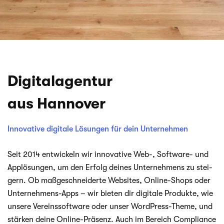
Digitalagentur
aus Hannover
Innovative digitale Lösungen für dein Unternehmen
Seit 2014 ent­wi­ckeln wir inno­va­tive Web-, Software- und
App­lö­sun­gen, um den Erfolg dei­nes Unter­neh­mens zu stei­
gern. Ob maß­ge­schnei­derte Web­sites, Online-Shops oder
Unternehmens-Apps – wir bie­ten dir digi­tale Pro­dukte, wie
unsere Ver­eins­soft­ware oder unser WordPress-Theme, und
stär­ken deine Online-Präsenz. Auch im Bereich Com­pli­ance