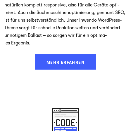
natür­lich kom­plett respon­sive, also für alle Geräte opti­
miert. Auch die Such­ma­schi­nen­op­ti­mie­rung, gen­n­ant SEO,
ist für uns selbst­ver­ständ­lich. Unser inwendo WordPress-
Theme sorgt für schnelle Reak­ti­ons­zei­ten und ver­hin­dert
unnö­ti­gem Bal­last – so sor­gen wir für ein opti­ma­
les Ergebnis.
MEHR ERFAHREN