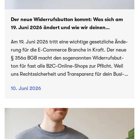
Der neue Wider­rufs­but­ton kommt: Was sich am
19. Juni 2026 ändert und wie wir dei­nen
Shop absichern
Am 19. Juni 2026 tritt eine wich­tige gesetz­li­che Ände­
rung für die E-Commerce Bran­che in Kraft. Der neue
§ 356a BGB macht den soge­nann­ten Wider­rufs­but­
ton für fast alle B2C-Online-Shops zur Pflicht. Weil
uns Rechts­si­cher­heit und Trans­pa­renz für dein Busi­
ness am Her­zen lie­gen, erfährst du hier genau, was
10. Juni 2026
der Gesetz­ge­ber for­dert und wie wir diese Funk­tion
aktu­ell in unse­ren Shopify- und WordPress-Projekten
für dich umsetzen.