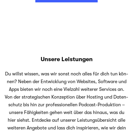
Unsere Leistungen
Du willst wis­sen, was wir sonst noch alles für dich tun kön­
nen? Neben der Ent­wick­lung von Web­sites, Soft­ware und
Apps bie­ten wir noch eine Viel­zahl wei­te­rer Ser­vices an.
Von der stra­te­gi­schen Kon­zep­tion über Hos­ting und Daten­
schutz bis hin zur pro­fes­sio­nel­len Podcast-Produktion –
unsere Fähig­kei­ten gehen weit über das hin­aus, was du
hier siehst. Ent­de­cke auf unse­rer Leis­tungs­über­sicht alle
wei­te­ren Ange­bote und lass dich inspi­rie­ren, wie wir dein