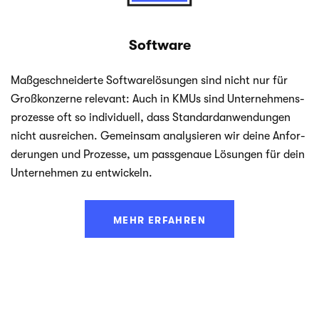
Software
Maß­ge­schnei­derte Soft­ware­lö­sun­gen sind nicht nur für
Groß­kon­zerne rele­vant: Auch in KMUs sind Unter­neh­mens­
pro­zesse oft so indi­vi­du­ell, dass Stan­dard­an­wen­dun­gen
nicht aus­rei­chen. Gemein­sam ana­ly­sie­ren wir deine Anfor­
de­run­gen und Pro­zesse, um pass­ge­naue Lösun­gen für dein
Unter­neh­men zu entwickeln.
MEHR ERFAHREN