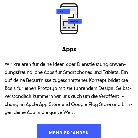
Apps
Wir kre­ieren für deine Ideen oder Dienst­leis­tung anwen­
dungs­freund­li­che Apps für Smart­phones und Tablets. Ein
auf deine Bedürf­nisse zuge­schnit­te­nes Kon­zept bil­det die
Basis für einen Pro­to­typ mit ziel­füh­ren­dem Design. Selbst­
ver­ständ­lich küm­mern wir uns auch um die Ver­öf­fent­li­
chung im Apple App Store und Google Play Store und brin­
gen deine App in die ganze Welt.
MEHR ERFAHREN