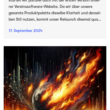
star­ten wir par­al­lel auch mit der ers­ten Ver­sion unse­
rer Vereinssoftware-Website. Da wir über unsere
gesamte Pro­dukt­pa­lette die­selbe Klar­heit und den­sel­
ben Stil nut­zen, kommt unser Relaunch dies­mal quasi
im Doppelpack.
17. Sep­tem­ber 2024