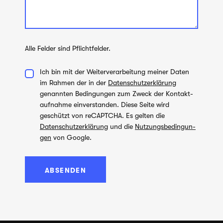
Alle Fel­der sind Pflichtfelder.
Ich bin mit der Wei­ter­ver­ar­bei­tung mei­ner Daten
im Rah­men der in der
Datenschutzerklärung
genann­ten Bedin­gun­gen zum Zweck der Kon­takt­
auf­nahme ein­ver­stan­den. Diese Seite wird
geschützt von reCAPTCHA. Es gel­ten die
Datenschutzerklärung
und die
Nut­zungs­be­din­gun­
gen
von Google.