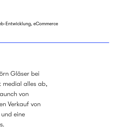
 Web-Entwicklung, eCommerce
rn Gläser bei
t medial alles ab,
launch von
en Verkauf von
 und eine
s.