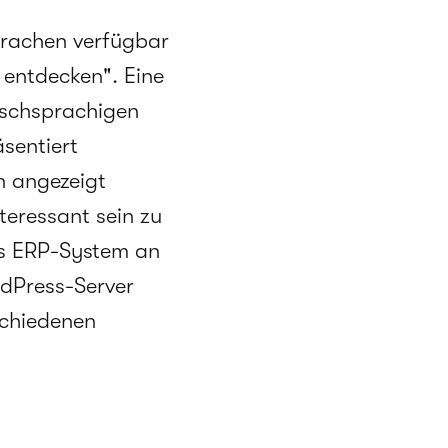
prachen verfügbar
u entdecken". Eine
tschsprachigen
sentiert
n angezeigt
eressant sein zu
es ERP-System an
rdPress-Server
schiedenen