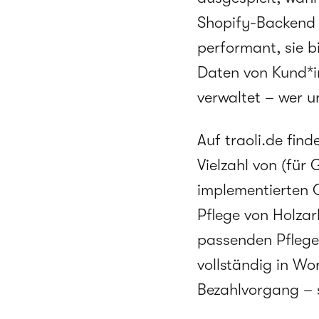
Shopify-Backend v
performant, sie b
Daten von Kund*i
verwaltet – wer u
Auf traoli.de fin
Vielzahl von (für
implementierten O
Pflege von Holzarb
passenden Pflegep
vollständig in Wo
Bezahlvorgang – s