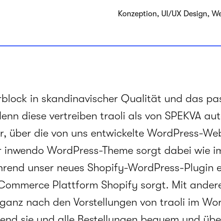
Kon­zep­tion, UI/UX Design,
rblock in skandinavischer Qualität und das pa
denn diese vertreiben traoli als von SPEKVA auto
r, über die von uns entwickelte WordPress-Web
er inwendo WordPress-Theme sorgt dabei wie im
rend unser neues Shopify-WordPress-Plugin er
Commerce Plattform Shopify sorgt. Mit andere
ganz nach den Vorstellungen von traoli im Wo
end sie und alle Bestellungen bequem und über