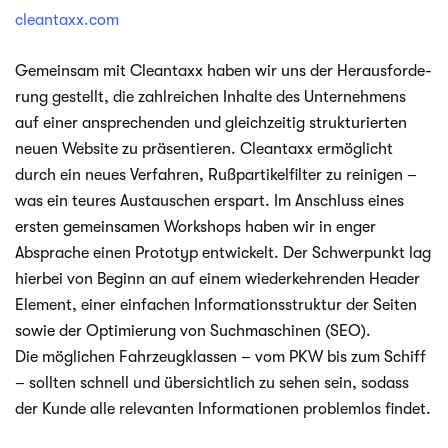
cleantaxx.com
Gemein­sam mit Cle­ant­axx haben wir uns der Her­aus­for­de­
rung gestellt, die zahl­rei­chen Inhalte des Unter­neh­mens
auf einer anspre­chen­den und gleich­zei­tig struk­tu­rier­ten
neuen Website zu prä­sen­tie­ren. Cle­ant­axx ermög­licht
durch ein neues Ver­fah­ren, Ruß­par­ti­kel­fil­ter zu rei­ni­gen –
was ein teu­res Aus­tau­schen erspart. Im Anschluss eines
ers­ten gemein­sa­men Work­shops haben wir in enger
Abspra­che einen Pro­to­typ ent­wi­ckelt. Der Schwer­punkt lag
hier­bei von Beginn an auf einem wie­der­keh­ren­den Hea­der
Ele­ment, einer ein­fa­chen Infor­ma­ti­ons­struk­tur der Sei­ten
sowie der Opti­mie­rung von Such­ma­schi­nen (SEO).
Die mög­li­chen Fahr­zeug­klas­sen – vom PKW bis zum Schiff
– soll­ten schnell und über­sicht­lich zu sehen sein, sodass
der Kunde alle rele­van­ten Infor­ma­tio­nen pro­blem­los findet.