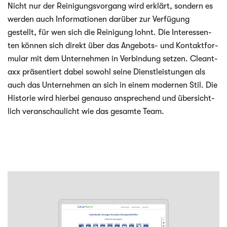
Nicht nur der Rei­ni­gungs­vor­gang wird erklärt, son­dern es
wer­den auch Infor­ma­tio­nen dar­über zur Ver­fü­gung
gestellt, für wen sich die Rei­ni­gung lohnt. Die Inter­es­sen­
ten kön­nen sich direkt über das Angebots- und Kon­takt­for­
mu­lar mit dem Unter­neh­men in Ver­bin­dung set­zen. Cle­ant­
axx prä­sen­tiert dabei sowohl seine Dienst­leis­tun­gen als
auch das Unter­neh­men an sich in einem moder­nen Stil. Die
His­to­rie wird hier­bei genauso anspre­chend und über­sicht­
lich ver­an­schau­licht wie das gesamte Team.