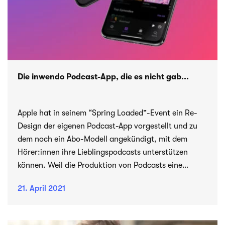
Die inwendo Podcast-App, die es nicht gab...
Apple hat in seinem “Spring Loaded”-Event ein Re-
Design der eigenen Podcast-App vorgestellt und zu
dem noch ein Abo-Modell angekündigt, mit dem
Hörer:innen ihre Lieblingspodcasts unterstützen
können. Weil die Produktion von Podcasts eine
unserer Leistungen und eine Leidenschaften von uns
21. April 2021
ist, nehmen wir das zum Anlass etwas in die inwendo-
Vergangenheit zu blicken.