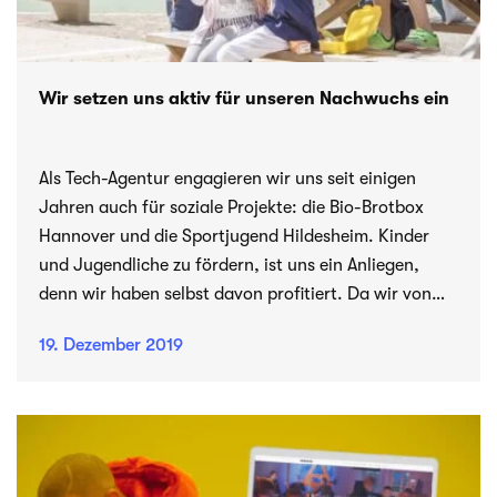
Wir setzen uns aktiv für unseren Nachwuchs ein
Als Tech-Agentur engagieren wir uns seit einigen
Jahren auch für soziale Projekte: die Bio-Brotbox
Hannover und die Sportjugend Hildesheim. Kinder
und Jugendliche zu fördern, ist uns ein Anliegen,
denn wir haben selbst davon profitiert. Da wir von
den Zielen der beiden Projekte überzeugt sind, wollen
19. Dezember 2019
wie sie euch hier kurz vorstellen.