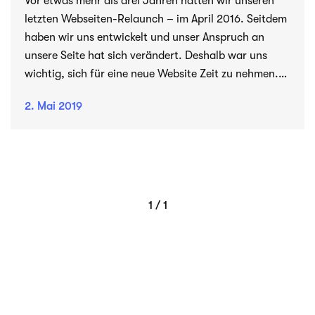
Vor etwas mehr als drei Jahren hatten wir unseren
letzten Webseiten-Relaunch – im April 2016. Seitdem
haben wir uns entwickelt und unser Anspruch an
unsere Seite hat sich verändert. Deshalb war uns
wichtig, sich für eine neue Website Zeit zu nehmen.
Und zwar genauso viel, um unserer heutigen Agentur
2. Mai 2019
gerecht zu werden.
1 / 1