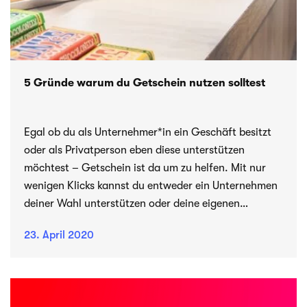
5 Gründe warum du Getschein nutzen solltest
Egal ob du als Unternehmer*in ein Geschäft besitzt
oder als Privatperson eben diese unterstützen
möchtest – Getschein ist da um zu helfen. Mit nur
wenigen Klicks kannst du entweder ein Unternehmen
deiner Wahl unterstützen oder deine eigenen
Gutscheine über unsere Plattform anbieten. Als
23. April 2020
Unternehmer*in brauchst du nicht einmal eine eigene
Website, denn Getschein funktioniert komplett
autark. Und für alle die unterstützen möchte, war der
Kauf eines Gutscheins noch nie so einfach. In diesem