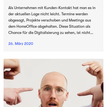
Als Unternehmen mit Kunden-Kontakt hat man es in
der aktuellen Lage nicht leicht. Termine werden
abgesagt, Projekte verschoben und Meetings aus
dem HomeOffice abgehalten. Diese Situation als
Chance für die Digitalisierung zu sehen, ist nicht
immer einfach. Auch unsere Kund*innen stehen vor
26. März 2020
dieser Herausforderung – aber natürlich helfen wir
gerne.