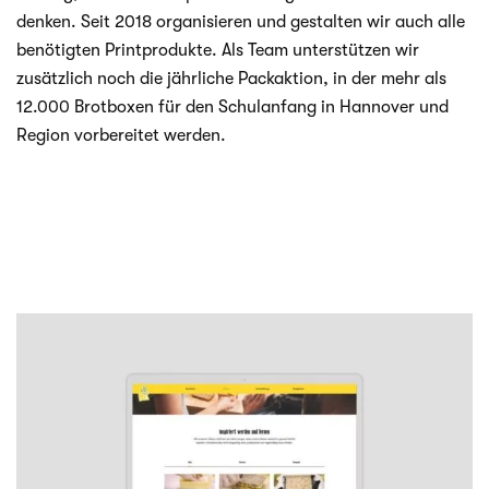
den­ken. Seit 2018 orga­ni­sie­ren und gestal­ten wir auch alle
benö­tig­ten Print­pro­dukte. Als Team unter­stüt­zen wir
zusätz­lich noch die jähr­li­che Pack­ak­tion, in der mehr als
12.000 Brot­bo­xen für den Schul­an­fang in Han­no­ver und
Region vor­be­rei­tet werden.