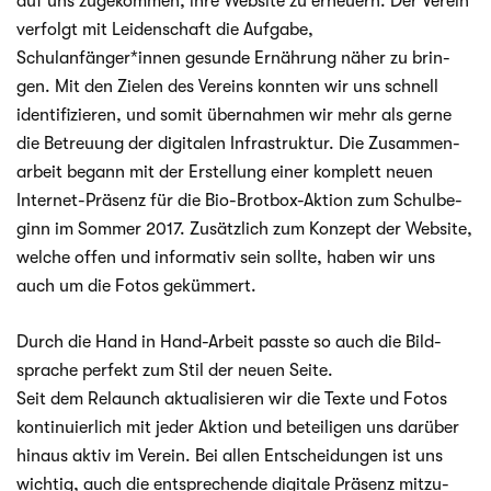
auf uns zuge­kom­men, ihre Website zu erneu­ern. Der Ver­ein
ver­folgt mit Lei­den­schaft die Auf­gabe,
Schulanfänger*innen gesunde Ernäh­rung näher zu brin­
gen. Mit den Zie­len des Ver­eins konn­ten wir uns schnell
iden­ti­fi­zie­ren, und somit über­nah­men wir mehr als gerne
die Betreu­ung der digi­ta­len Infra­struk­tur. Die Zusam­men­
ar­beit begann mit der Erstel­lung einer kom­plett neuen
Internet-Präsenz für die Bio-Brotbox-Aktion zum Schul­be­
ginn im Som­mer 2017. Zusätz­lich zum Kon­zept der Website,
wel­che offen und infor­ma­tiv sein sollte, haben wir uns
auch um die Fotos gekümmert.
Durch die Hand in Hand-Arbeit passte so auch die Bild­
spra­che per­fekt zum Stil der neuen Seite.
Seit dem Relaunch aktua­li­sie­ren wir die Texte und Fotos
kon­ti­nu­ier­lich mit jeder Aktion und betei­li­gen uns dar­über
hin­aus aktiv im Ver­ein. Bei allen Ent­schei­dun­gen ist uns
wich­tig, auch die ent­spre­chende digi­tale Prä­senz mit­zu­